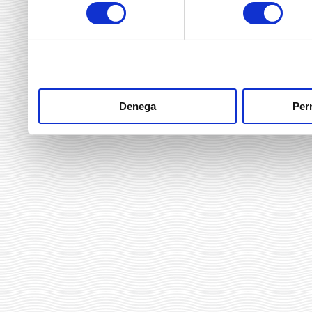
consentiment
heu fet dels seus serveis.
Denega
Perm