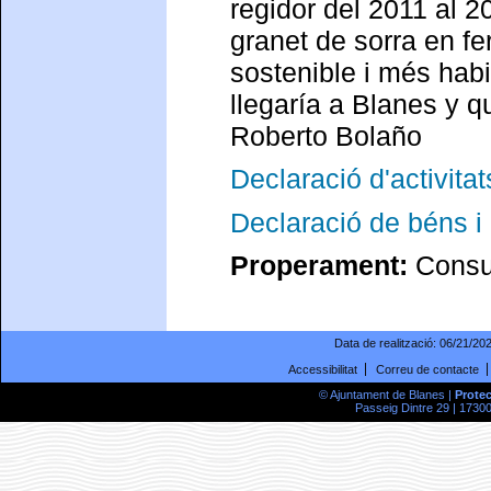
regidor del 2011 al 2
granet de sorra en fe
sostenible i més hab
llegaría a Blanes y 
Roberto Bolaño
Declaració d'activitat
Declaració de béns i 
Properament:
Consul
Data de realització:
06/21/20
Accessibilitat
Correu de contacte
© Ajuntament de Blanes |
Prote
Passeig Dintre 29 | 17300