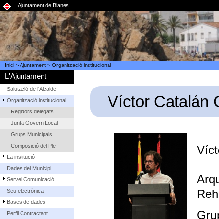
Ajuntament de Blanes
Inici
>
Ajuntament
>
Organització institucional
L'Ajuntament
Salutació de l'Alcalde
Víctor Catalán
Organització institucional
Regidors delegats
Junta Govern Local
Grups Municipals
Composició del Ple
Víct
La institució
Dades del Municipi
Arqu
Servei Comunicació
Reha
Seu electrònica
Bases de dades
Gru
Perfil Contractant