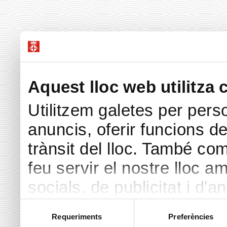
Aquest lloc web utilitza 
Utilitzem galetes per perso
anuncis, oferir funcions de 
trànsit del lloc. També co
feu servir el nostre lloc a
socials, de publicitat i d'a
seu torn, ells la poden c
Selecció
Requeriments
Preferències
de
hàgiu proporcionat o hagin 