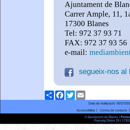
Ajuntament de Blan
Carrer Ample, 11, 1
17300 Blanes
Tel: 972 37 93 71
FAX: 972 37 93 56
e-mail:
mediambient
segueix-nos al
Comparteix
Facebook
Twitter
Email
Data de realització:
05/27/20
Accessibilitat
Correu de contacte
© Ajuntament de Blanes |
Prote
Passeig Dintre 29 | 17300