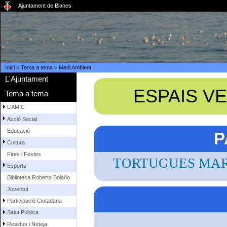
Ajuntament de Blanes
Inici
>
Tema a tema
>
Medi Ambient
L'Ajuntament
ESPAIS VE
Tema a tema
L'AMIC
Acció Social
Educació
P
Cultura
Fires i Festes
TORTUGUES MAR
Esports
Biblioteca Roberto Bolaño
Joventut
Participació Ciutadana
Salut Pública
Residus i Neteja