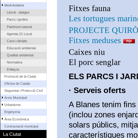
Medi Ambient
Fitxes fauna
Litoral - platges
Les tortugues marin
Parcs i jardins
Patrimoni natural
PROJECTE QUIR
Agenda 21 Local
Fitxes meduses
Canvi climàtic
Educació ambiental
Caixes niu
Qualitat ambientat
El porc senglar
Normativa
Enllaços
ELS PARCS I JA
Promoció de la Ciutat
Oficina de Català
· Serveis oferts
Seguretat i Protecció Civil
Arxiu Municipal
A Blanes tenim fins
Urbanisme
(inclou zones enjard
Enginyeria
Àrea Econòmica
solars públics, mitj
Contractació municipal
característiques mol
La Ciutat