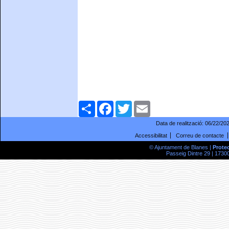
Comparteix
Facebook
Twitter
Email
Data de realització:
06/22/20
Accessibilitat
Correu de contacte
© Ajuntament de Blanes |
Prote
Passeig Dintre 29 | 17300