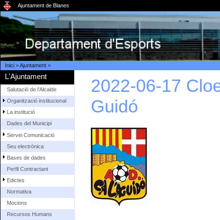
Ajuntament de Blanes
Inici
>
Ajuntament
>
L'Ajuntament
2022-06-17 Clo
Salutació de l'Alcalde
Guidó
Organització institucional
La institució
Dades del Municipi
Servei Comunicació
Seu electrònica
Bases de dades
Perfil Contractant
Edictes
Normativa
Mocions
Recursos Humans