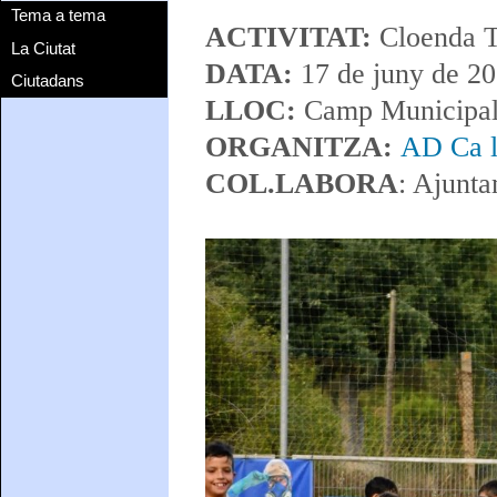
Tema a tema
ACTIVITAT:
Cloenda 
La Ciutat
DATA:
17 de juny de 2
Ciutadans
LLOC:
Camp Municipal 
ORGANITZA:
AD Ca l
COL.LABORA
: Ajunt