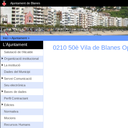
Ajuntament de Blanes
Inici
>
Ajuntament
>
L'Ajuntament
0210 50è Vila de Blanes Op
Salutació de l'Alcalde
Organització institucional
La institució
Dades del Municipi
Servei Comunicació
Seu electrònica
Bases de dades
Perfil Contractant
Edictes
Normativa
Mocions
Recursos Humans