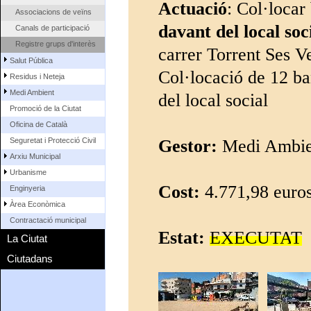
Actuació
: Col·locar
Associacions de veïns
davant del local soc
Canals de participació
Registre grups d'interès
carrer Torrent Ses V
Salut Pública
Col·locació de 12 ban
Residus i Neteja
Medi Ambient
del local social
Promoció de la Ciutat
Oficina de Català
Seguretat i Protecció Civil
Gestor:
Medi Ambie
Arxiu Municipal
Urbanisme
Cost:
4.771,98 euro
Enginyeria
Àrea Econòmica
Contractació municipal
Estat:
E
XECUTA
T
La Ciutat
Ciutadans