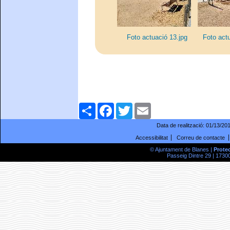
Foto actuació 13.jpg
Foto actu
Comparteix
Facebook
Twitter
Email
Data de realització:
01/13/20
Accessibilitat
Correu de contacte
© Ajuntament de Blanes |
Prote
Passeig Dintre 29 | 17300