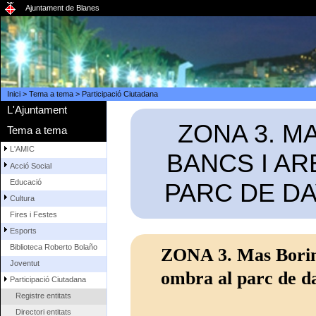
Ajuntament de Blanes
Inici
>
Tema a tema
>
Participació Ciutadana
L'Ajuntament
ZONA 3. M
Tema a tema
L'AMIC
BANCS I AR
Acció Social
Educació
PARC DE DA
Cultura
Fires i Festes
Esports
Biblioteca Roberto Bolaño
ZONA 3. Mas Borino
Joventut
ombra al parc de da
Participació Ciutadana
Registre entitats
Directori entitats