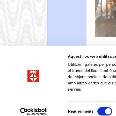
Foto: Club Bàsq
Aquest lloc web utilitza 
Utilitzem galetes per person
el trànsit del lloc. També 
de mitjans socials, de publ
amb altres dades que els hà
serveis.
Comparteix
Faceboo
T
Selecció
Requeriments
de