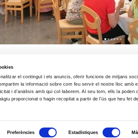
uet Blanes - Dinar posterior a l'hotel.
cookies
alitzar el contingut i els anuncis, oferir funcions de mitjans socia
compartim la informació sobre com feu servir el nostre lloc amb e
icitat i d'anàlisis amb qui col·laborem. Al seu torn, ells la poden
giu proporcionat o hagin recopilat a partir de l'ús que heu fet d
k
witter
Email
Data de realització:
03/15/2022
| Data de la darrera actualització:
06/22/2022
Accessibilitat
Correu de contacte
Protecció de dades
Bones pràctiques comunicaci
Preferències
Estadístiques
Mà
© Ajuntament de Blanes |
Protecció de dades
|
Avís Legal
|
Política de cookies
Passeig Dintre 29 | 17300 | Blanes Telèfon: 972 379 300 |
Informació