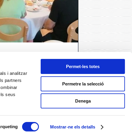
Permet-les totes
ls i analitzar
ls partners
Permetre la selecció
 combinar
els seus
Denega
ó
rqueting
Mostrar-ne els detalls