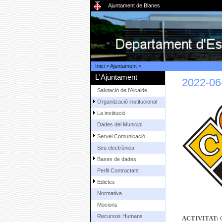
Ajuntament de Blanes
Inici
>
Ajuntament
>
L'Ajuntament
2022-06
Salutació de l'Alcalde
Organització institucional
La institució
Dades del Municipi
Servei Comunicació
Seu electrònica
Bases de dades
Perfil Contractant
Edictes
Normativa
Mocions
Recursos Humans
ACTIVITAT: