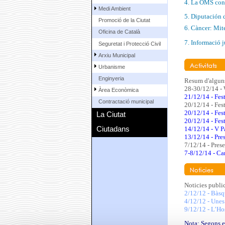
4. La OMS consi
Medi Ambient
5. Diputación 
Promoció de la Ciutat
6. Càncer: Mites
Oficina de Català
7. Informació j
Seguretat i Protecció Civil
Arxiu Municipal
Urbanisme
Enginyeria
Resum d'alguns
28-30/12/14 - 
Àrea Econòmica
21/12/14 - Fes
Contractació municipal
20/12/14 - Fes
20/12/14 - Fes
La Ciutat
20/12/14 - Fes
Ciutadans
14/12/14 - V P
13/12/14 - Pre
7/12/14 - Pres
7-8/12/14 - Ca
Noticies publi
2/12/12 - Bàsq
4/12/12 - Unes
9/12/12 - L’Ho
Nota: Segons el