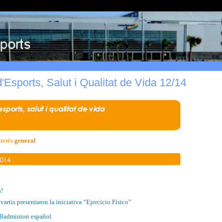
 d'Esports, Salut i Qualitat de Vida 12/14
nterès
general
s!
artis presentaron la iniciativa “Ejercicio Físico
”
l Badminton español