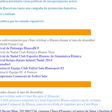
dera prioritario crear políticas de envejecimiento activo
de Barcelona lanza una campaña de promoción deportiva
 i realitats
urídica per les entitats esportives
 esdeveniments que s'han celebrat a Blanes durant el mes de desembre:
World Futsal Cup
tival de Patinatge BlanesHCF
tival de Nadal Club Rítmica Blanes Vitry
tival de Nadal Club Esportiu Blanenc de Gimnàstica Rítmica
tival Kenpo-Karate Infantil Nadal 2014
assafred
sentació Equips Club Futbol Sala Blanesport 83
entació Equips FC 4 Vientos
mpionats Comarcals de Futbol Sala
cades durant el mes de desembre:
uet solidari amb el Gran Recapte d’Aliments
 5.000 persones ompliran la Ciutat Esportiva Blanes aquest cap de setmana
spital Comarcal de Blanes, punt de recollida de joguines per a Creu Roja
 Decret Núm. 2013002254, s'agrupa l'Àrea d'Esports i el servei de Salut i Qualitat 