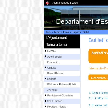
Ajuntament de Blanes
Inici
>
Tema a tema
>
Esports i Salut
L'Ajuntament
Butlletí
Tema a tema
L'AMIC
Acció Social
Educació
Cultura
Informació d'i
Fires i Festes
Esports
Biblioteca Roberto Bolaño
Joventut
1. Bones Feste
Participació Ciutadana
2. El CSD y Nov
Salut Pública
3. El éxito de
Residus i Neteja