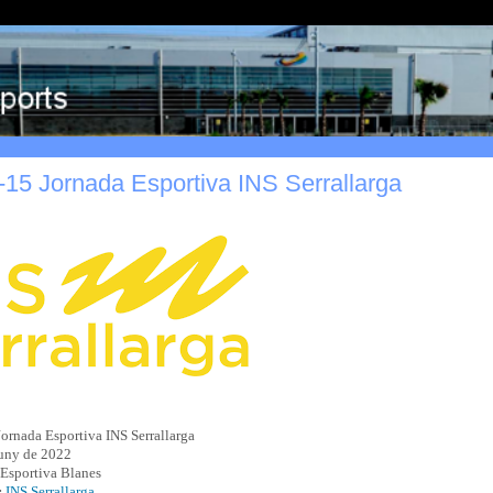
15 Jornada Esportiva INS Serrallarga
Jornada Esportiva INS Serrallarga
juny de 2022
Esportiva Blanes
:
INS Serrallarga