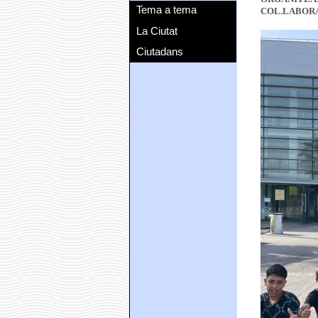
Tema a tema
COL.LABOR
La Ciutat
Ciutadans