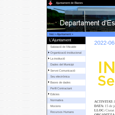
Ajuntament de Blanes
Inici
>
Ajuntament
>
L'Ajuntament
2022-06-
Salutació de l'Alcalde
Organització institucional
La institució
Dades del Municipi
Servei Comunicació
Seu electrònica
Bases de dades
Perfil Contractant
Edictes
Normativa
ACTIVITAT:
DATA:
15 de 
Mocions
LLOC:
Ciutat 
Recursos Humans
ORGANITZA