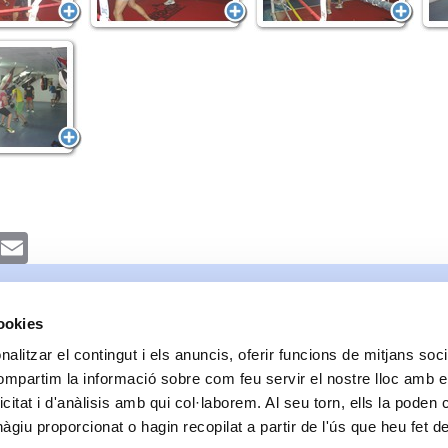
k
witter
Email
cookies
alitzar el contingut i els anuncis, oferir funcions de mitjans socia
compartim la informació sobre com feu servir el nostre lloc amb e
icitat i d'anàlisis amb qui col·laborem. Al seu torn, ells la poden
giu proporcionat o hagin recopilat a partir de l'ús que heu fet d