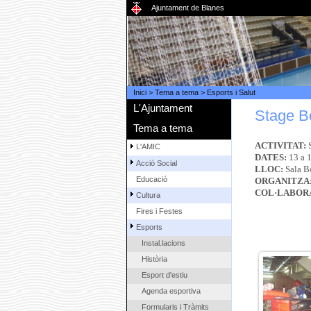
Ajuntament de Blanes
Inici
>
Tema a tema
>
Esports i Salut
L'Ajuntament
Stage B
Tema a tema
ACTIVITAT:
L'AMIC
DATES:
13 a 
Acció Social
LLOC:
Sala Bo
Educació
ORGANITZA
COL·LABOR
Cultura
Fires i Festes
Esports
Instal.lacions
Història
Esport d'estiu
Agenda esportiva
Formularis i Tràmits