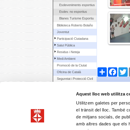
Esdeveniments esportius
Esdev. no esportius
Blanes Turisme Esportiu
Biblioteca Roberto Bolaño
Joventut
Participació Ciutadana
Salut Pública
Residus i Neteja
Medi Ambient
Promoció de la Ciutat
Comparteix
Faceboo
T
Oficina de Català
Seguretat i Protecció Civil
Arxiu Municipal
Urbanisme
Aquest lloc web utilitza 
Enginyeria
Utilitzem galetes per person
Àrea Econòmica
el trànsit del lloc. També 
Contractació municipal
de mitjans socials, de publ
La Ciutat
amb altres dades que els hà
Ciutadans