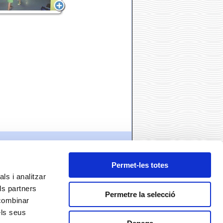
Permet-les totes
ls i analitzar
ls partners
Permetre la selecció
 combinar
els seus