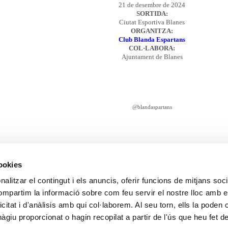
21 de desembre de 2024
SORTIDA:
Ciutat Esportiva Blanes
ORGANITZA:
Club Blanda Espartans
COL·LABORA:
Ajuntament de Blanes
@blandaspartans
cookies
alitzar el contingut i els anuncis, oferir funcions de mitjans socia
Data de realització:
12/27/2024
| Data de la darrera actualització:
12/27/2024
compartim la informació sobre com feu servir el nostre lloc amb e
Accessibilitat
Correu de contacte
Protecció de dades
Bones pràctiques comunicaci
icitat i d'anàlisis amb qui col·laborem. Al seu torn, ells la poden
© Ajuntament de Blanes |
Protecció de dades
|
Avís Legal
|
Política de cookies
Passeig Dintre 29 | 17300 | Blanes Telèfon: 972 379 300 |
Informació
giu proporcionat o hagin recopilat a partir de l'ús que heu fet d