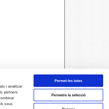
Permet-les totes
ls i analitzar
ls partners
ó
Permetre la selecció
 combinar
els seus