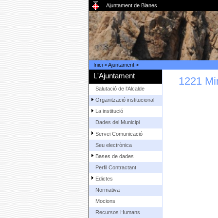
Ajuntament de Blanes
Inici
>
Ajuntament
>
L'Ajuntament
1221 Mi
Salutació de l'Alcalde
Organització institucional
La institució
Dades del Municipi
Servei Comunicació
Seu electrònica
Bases de dades
Perfil Contractant
Edictes
Normativa
Mocions
Recursos Humans