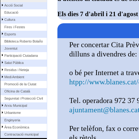
Acció Social
Els dies 7 d'abril i 21 d'agost
Educació
Cultura
Fires i Festes
Esports
Biblioteca Roberto Bolaño
Per concertar Cita Prè
Joventut
dilluns a divendres de:
Participació Ciutadana
Salut Pública
Residus i Neteja
o bé per Internet a tra
Medi Ambient
htpp://www.blanes.cat/
Promoció de la Ciutat
Oficina de Català
Tel. operadora 972 37 
Seguretat i Protecció Civil
Arxiu Municipal
ajuntament@blanes.ca
Urbanisme
Enginyeria
Per telèfon, fax o corr
Àrea Econòmica
Contractació municipal
els rètols.