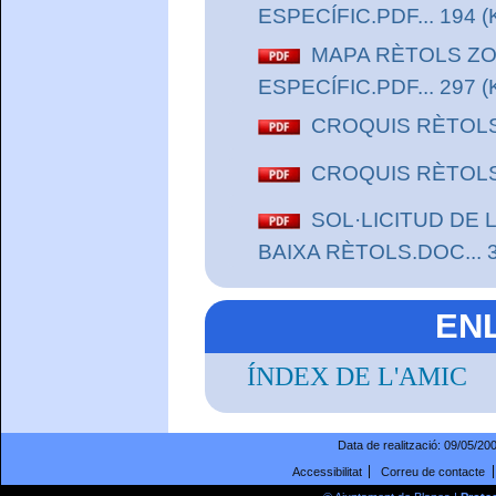
ESPECÍFIC.PDF... 194 (
MAPA RÈTOLS Z
ESPECÍFIC.PDF... 297 (
CROQUIS RÈTOLS 
CROQUIS RÈTOLS 
SOL·LICITUD DE 
BAIXA RÈTOLS.DOC... 3
EN
ÍNDEX DE L'AMIC
Data de realització:
09/05/20
Accessibilitat
Correu de contacte