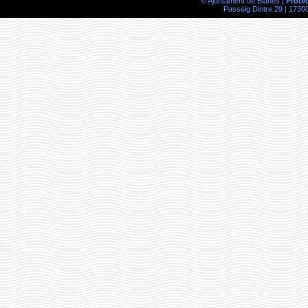
© Ajuntament de Blanes |
Prote
Passeig Dintre 29 | 17300