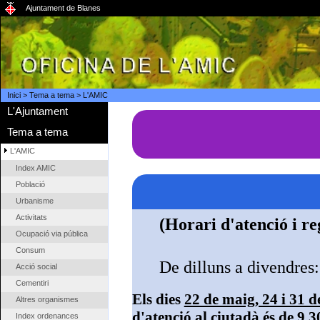
Ajuntament de Blanes
Inici
>
Tema a tema
>
L'AMIC
L'Ajuntament
Tema a tema
L'AMIC
Index AMIC
Població
Urbanisme
Activitats
(Horari d'atenció i r
Ocupació via pública
Consum
De dilluns a divendres:
Acció social
Cementiri
Els dies
22 de maig, 24 i 31 
Altres organismes
d'atenció al ciutadà és de 9.3
Index ordenances