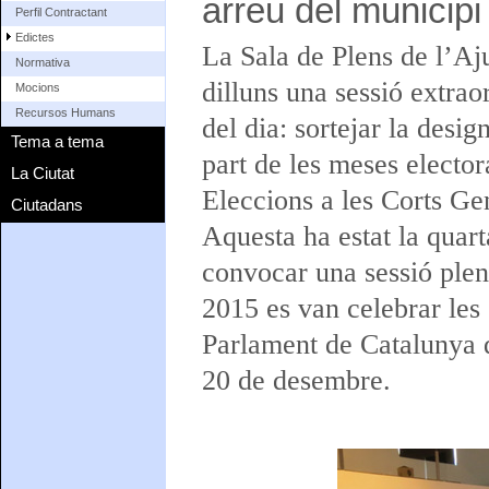
arreu del municipi
Perfil Contractant
Edictes
La Sala de Plens de l’Aj
Normativa
dilluns una sessió extrao
Mocions
Recursos Humans
del dia: sortejar la desi
Tema a tema
part de les meses elector
La Ciutat
Eleccions a les Corts Ge
Ciutadans
Aquesta ha estat la quar
convocar una sessió plenà
2015 es van celebrar les 
Parlament de Catalunya d
20 de desembre.