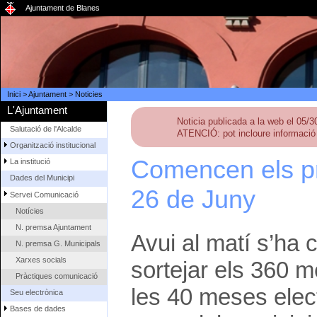
Ajuntament de Blanes
Inici
>
Ajuntament
>
Noticies
L'Ajuntament
Noticia publicada a la web el 05/
Salutació de l'Alcalde
ATENCIÓ: pot incloure informació 
Organització institucional
Comencen els pr
La institució
Dades del Municipi
26 de Juny
Servei Comunicació
Notícies
N. premsa Ajuntament
Avui al matí s’ha c
N. premsa G. Municipals
Xarxes socials
sortejar els 360 m
Pràctiques comunicació
les 40 meses elect
Seu electrònica
Bases de dades