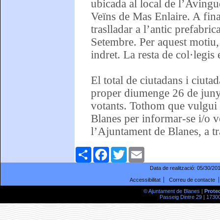
ubicada al local de l’Avingud
Veïns de Mas Enlaire. A final
traslladar a l’antic prefabri
Setembre. Per aquest motiu, a
indret. La resta de col·legis
El total de ciutadans i ciuta
proper diumenge 26 de juny 
votants. Tothom que vulgui
Blanes per informar-se i/o v
l’Ajuntament de Blanes, a tr
Comparteix
Facebook
Twitter
Email
Data de realització:
05/30/20
Accessibilitat
Correu de contacte
© Ajuntament de Blanes |
Prote
Passeig Dintre 29 | 17300