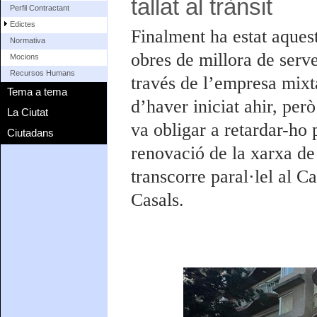
tallat al trànsit
Perfil Contractant
Edictes
Finalment ha estat aques
Normativa
obres de millora de serve
Mocions
Recursos Humans
través de l’empresa mixt
Tema a tema
d’haver iniciat ahir, per
La Ciutat
va obligar a retardar-ho 
Ciutadans
renovació de la xarxa de
transcorre paral·lel al C
Casals.