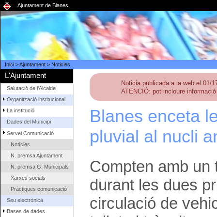
Ajuntament de Blanes
Inici
>
Ajuntament
>
Noticies
L'Ajuntament
Noticia publicada a la web el 01/
Salutació de l'Alcalde
ATENCIÓ: pot incloure informació 
Organització institucional
Blanes enceta le
La institució
Dades del Municipi
pluvial al nucli 
Servei Comunicació
Notícies
N. premsa Ajuntament
Compten amb un te
N. premsa G. Municipals
Xarxes socials
durant les dues p
Pràctiques comunicació
circulació de vehi
Seu electrònica
Bases de dades