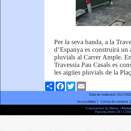
Per la seva banda, a la Trav
d’Espanya es construirà un a
pluvials al Carrer Ample. En
Travessia Pau Casals es cons
les aigües pluvials de la Pla
Comparteix
Facebook
Twitter
Email
Data de realització:
01/17/20
Accessibilitat
Correu de contacte
© Ajuntament de Blanes |
Prote
Passeig Dintre 29 | 17300