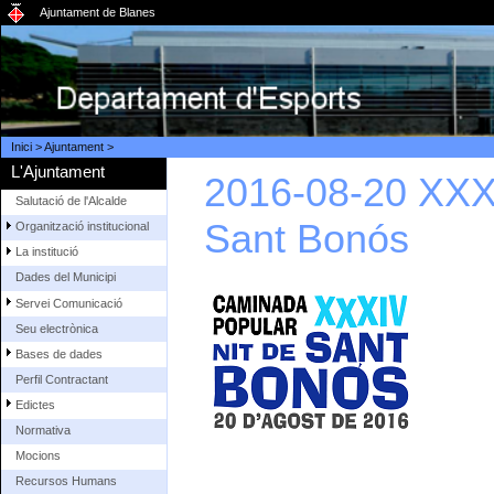
Ajuntament de Blanes
Inici
>
Ajuntament
>
L'Ajuntament
2016-08-20 XXX
Salutació de l'Alcalde
Sant Bonós
Organització institucional
La institució
Dades del Municipi
Servei Comunicació
Seu electrònica
Bases de dades
Perfil Contractant
Edictes
Normativa
Mocions
Recursos Humans