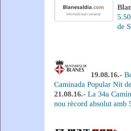
Blan
5.50
de S
19.08.16.-
Bo
Caminada Popular Nit de
21.08.16.-
La 34a Camina
nou rècord absolut amb 5