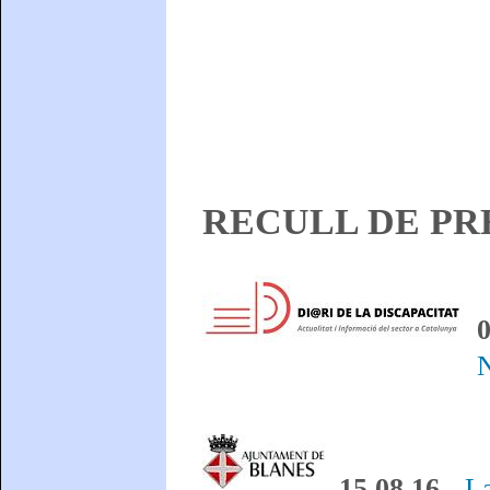
RECULL DE P
0
N
15.08.16.-
L