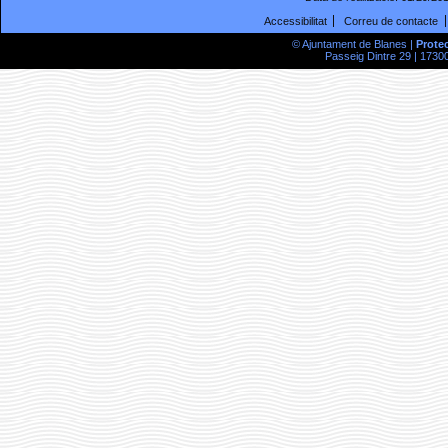
Accessibilitat
Correu de contacte
© Ajuntament de Blanes |
Prote
Passeig Dintre 29 | 17300