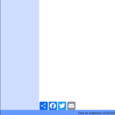
Comparteix
Facebook
Twitter
Email
Data de realització:
01/25/20