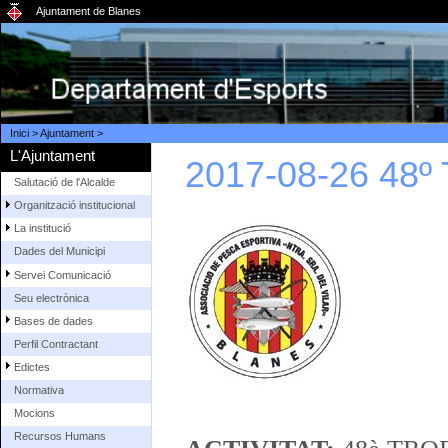
Ajuntament de Blanes
Inici
>
Ajuntament
>
L'Ajuntament
2017-08-26 48
Salutació de l'Alcalde
Organització institucional
La institució
Dades del Municipi
Servei Comunicació
Seu electrònica
Bases de dades
Perfil Contractant
Edictes
Normativa
Mocions
Recursos Humans