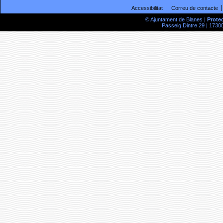
Accessibilitat
Correu de contacte
© Ajuntament de Blanes |
Prote
Passeig Dintre 29 | 17300