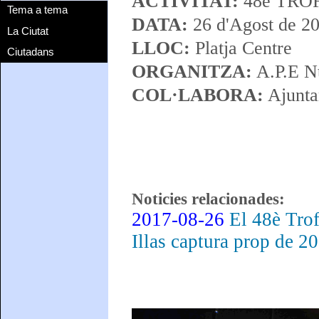
ACTIVITAT:
48è TRO
Tema a tema
DATA:
26 d'Agost de 2
La Ciutat
LLOC:
Platja Centre
Ciutadans
ORGANITZA:
A.P.E Nt
COL·LABORA:
Ajunta
Noticies relacionades:
2017-08-26
El 48è Tro
Illas captura prop de 2