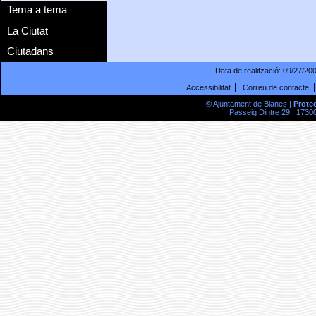
Tema a tema
La Ciutat
Ciutadans
Data de realització:
09/27/20
Accessibilitat
Correu de contacte
© Ajuntament de Blanes |
Prote
Passeig Dintre 29 | 17300