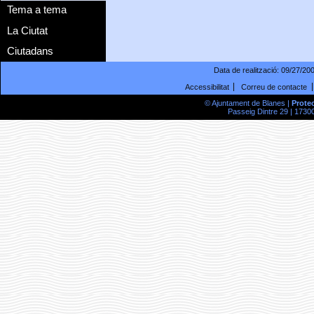
Tema a tema
La Ciutat
Ciutadans
Data de realització:
09/27/20
Accessibilitat
Correu de contacte
© Ajuntament de Blanes |
Prote
Passeig Dintre 29 | 17300