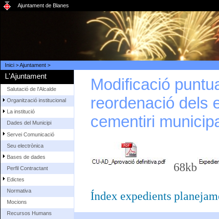
Ajuntament de Blanes
Inici
>
Ajuntament
>
L'Ajuntament
Modificació puntua
Salutació de l'Alcalde
reordenació dels 
Organització institucional
La institució
cementiri municipa
Dades del Municipi
Servei Comunicació
Seu electrònica
Bases de dades
68kb
Perfil Contractant
Edictes
Normativa
Índex expedients planejam
Mocions
Recursos Humans