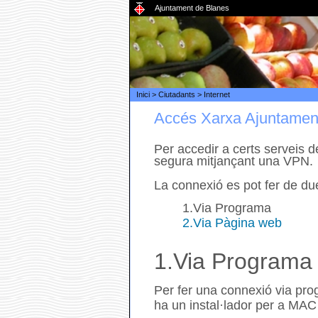
Ajuntament de Blanes
Inici
>
Ciutadants
>
Internet
Accés Xarxa Ajuntame
Per accedir a certs serveis 
segura mitjançant una VPN.
La connexió es pot fer de du
1.Via Programa
2.Via Pàgina web
1.Via Programa
Per fer una connexió via progr
ha un instal·lador per a MAC