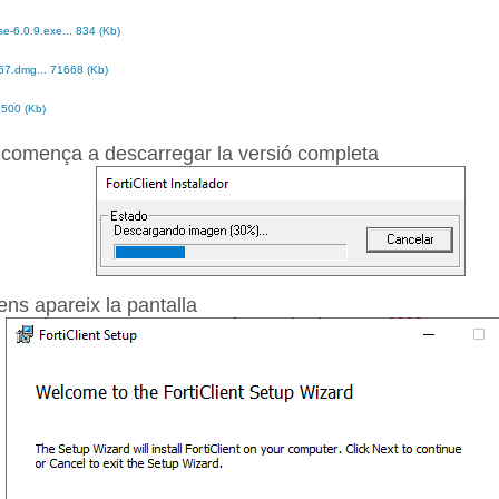
se-6.0.9.exe... 834 (Kb)
7.dmg... 71668 (Kb)
6500 (Kb)
s comença a descarregar la versió completa
ens apareix la pantalla