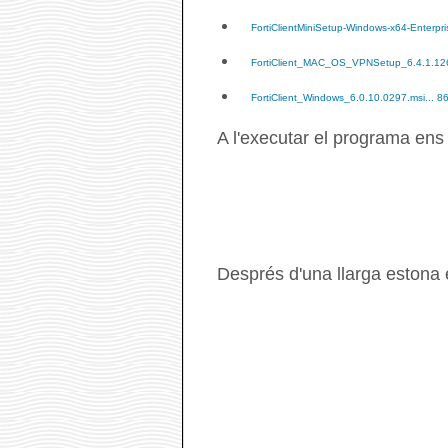
FortiClientMiniSetup-Windows-x64-Enterpri
FortiClient_MAC_OS_VPNSetup_6.4.1.126
FortiClient_Windows_6.0.10.0297.msi... 8
A l'executar el programa en
Després d'una llarga estona 