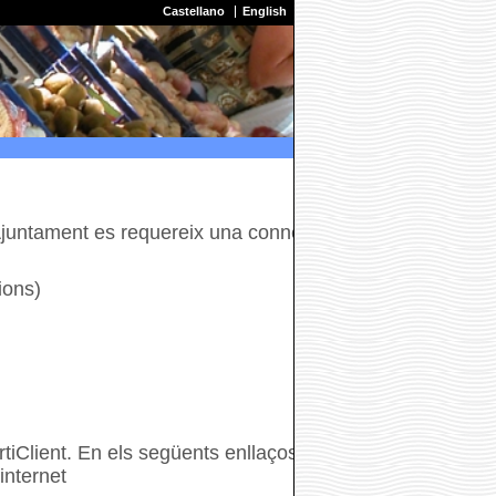
Castellano
English
l'Ajuntament es requereix una connexió
ions)
rtiClient. En els següents enllaços hi
internet