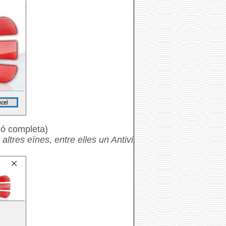
ció completa)
altres eïnes, entre elles un Antivirus,