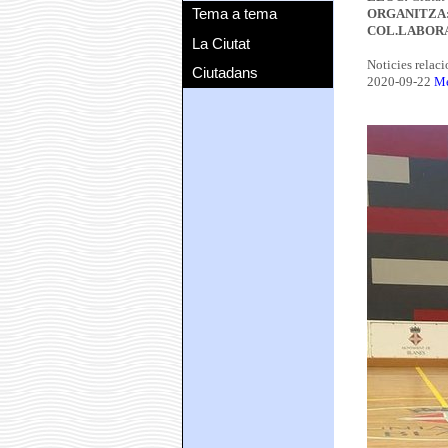
Tema a tema
ORGANITZA
COL.LABOR
La Ciutat
Noticies relac
Ciutadans
2020-09-22
Mé