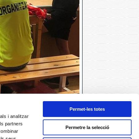
Permet-les totes
ls i analitzar
ls partners
Permetre la selecció
 combinar
els seus