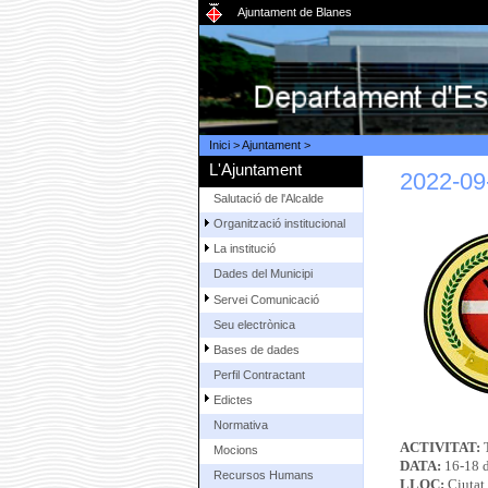
Ajuntament de Blanes
Inici
>
Ajuntament
>
L'Ajuntament
2022-09-
Salutació de l'Alcalde
Organització institucional
La institució
Dades del Municipi
Servei Comunicació
Seu electrònica
Bases de dades
Perfil Contractant
Edictes
Normativa
ACTIVITAT:
Mocions
DATA:
16-18 
Recursos Humans
LLOC:
Ciutat 