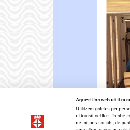
Aquest lloc web utilitza 
Utilitzem galetes per person
el trànsit del lloc. També 
de mitjans socials, de publ
amb altres dades que els hà