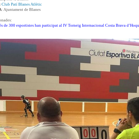
:
Club Patí Blanes Atlètic
A
: Ajuntament de Blanes
ionades:
s de 300 esportistes han participat al IV Torneig Internacional Costa Brava d’Hoqu