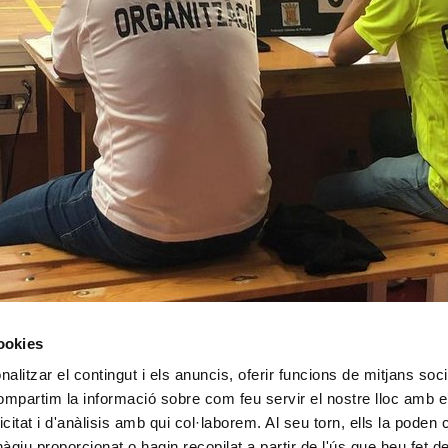
cookies
alitzar el contingut i els anuncis, oferir funcions de mitjans socia
compartim la informació sobre com feu servir el nostre lloc amb e
icitat i d'anàlisis amb qui col·laborem. Al seu torn, ells la poden
giu proporcionat o hagin recopilat a partir de l'ús que heu fet d