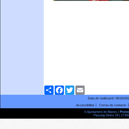
Comparteix
Facebook
Twitter
Email
Data de realització:
06/16/20
Accessibilitat
Correu de contacte
© Ajuntament de Blanes |
Prote
Passeig Dintre 29 | 17300