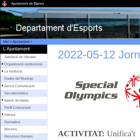
Ajuntament de Blanes
Inici
>
Ajuntament
>
L'Ajuntament
2022-05-12 Jorn
Salutació de l'Alcalde
Organització institucional
La institució
Dades del Municipi
Servei Comunicació
Seu electrònica
Bases de dades
Perfil Contractant
Edictes
Normativa
Mocions
ACTIVITAT:
Unifica't
Recursos Humans