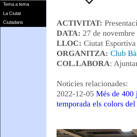
Tema a tema
La Ciutat
ACTIVITAT:
Presentac
Ciutadans
DATA:
27 de novembre
LLOC:
Ciutat Esportiva
ORGANITZA:
Club Bà
COL.LABORA
: Ajunt
Noticies relacionades:
2022-12-05
Més de 400 j
temporada els colors del