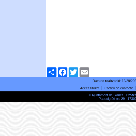
Comparteix
Facebook
Twitter
Email
Data de realització:
12/29/20
Accessibilitat
Correu de contacte
© Ajuntament de Blanes |
Prote
Passeig Dintre 29 | 17300