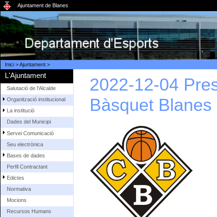
Ajuntament de Blanes
Inici
>
Ajuntament
>
L'Ajuntament
2022-12-04 Pre
Salutació de l'Alcalde
Bàsquet Blanes
Organització institucional
La institució
Dades del Municipi
Servei Comunicació
Seu electrònica
Bases de dades
Perfil Contractant
Edictes
Normativa
Mocions
Recursos Humans