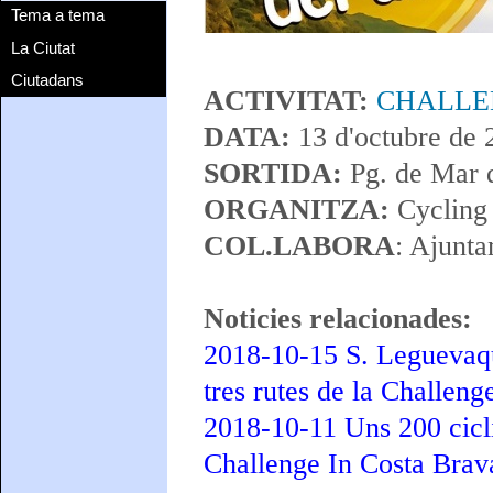
Tema a tema
La Ciutat
Ciutadans
ACTIVITAT:
CHALLE
DATA:
13 d'octubre de 
SORTIDA:
Pg. de Mar 
ORGANITZA:
Cycling
COL.LABORA
: Ajunt
Noticies relacionades:
2018-10-15 S. Leguevaqu
tres rutes de la Challen
2018-10-11 Uns 200 ciclis
Challenge In Costa Brav