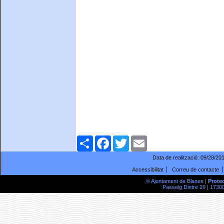
Comparteix
Facebook
Twitter
Email
Data de realització:
09/28/20
Accessibilitat
Correu de contacte
© Ajuntament de Blanes |
Prote
Passeig Dintre 29 | 17300