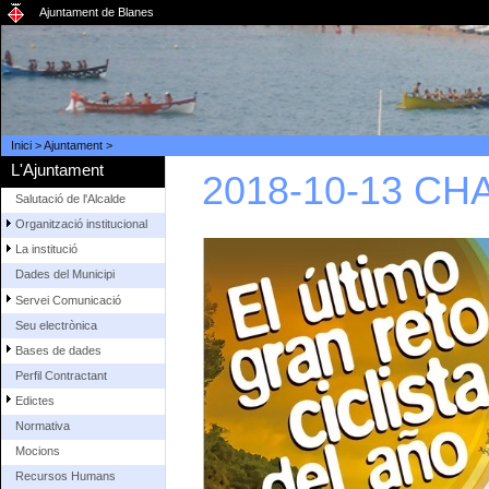
Ajuntament de Blanes
Inici
>
Ajuntament
>
L'Ajuntament
2018-10-13 C
Salutació de l'Alcalde
Organització institucional
La institució
Dades del Municipi
Servei Comunicació
Seu electrònica
Bases de dades
Perfil Contractant
Edictes
Normativa
Mocions
Recursos Humans