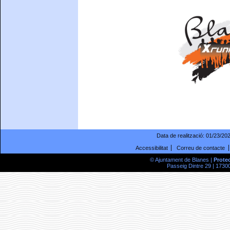
Data de realització:
01/23/20
Accessibilitat
Correu de contacte
© Ajuntament de Blanes |
Prote
Passeig Dintre 29 | 17300