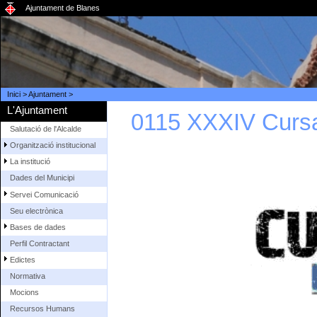
Ajuntament de Blanes
Inici
>
Ajuntament
>
L'Ajuntament
0115 XXXIV Cursa 
Salutació de l'Alcalde
Organització institucional
La institució
Dades del Municipi
Servei Comunicació
Seu electrònica
Bases de dades
Perfil Contractant
Edictes
Normativa
Mocions
Recursos Humans