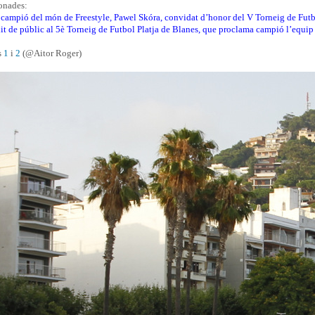
ionades:
campió del món de Freestyle, Pawel Skóra, convidat d’honor del V Torneig de Futb
t de públic al 5è Torneig de Futbol Platja de Blanes, que proclama campió l’equi
s
1
i
2
(@Aitor Roger)