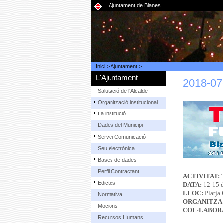
Ajuntament de Blanes
Inici
>
Ajuntament
>
L'Ajuntament
2018-0
Salutació de l'Alcalde
Organització institucional
La institució
Dades del Municipi
Servei Comunicació
Seu electrònica
Bases de dades
Perfil Contractant
ACTIVITAT:
Edictes
DATA:
12-15 d
LLOC:
Platja 
Normativa
ORGANITZA
Mocions
COL·LABOR
Recursos Humans