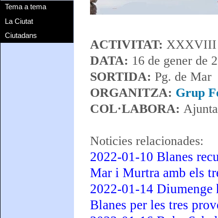
Tema a tema
La Ciutat
Ciutadans
ACTIVITAT:
XXXVIII M
DATA:
16 de gener de 
SORTIDA:
Pg. de Mar
ORGANITZA:
Grup Fo
COL·LABORA:
Ajunta
Noticies relacionades:
2022-01-10 Blanes recu
Mar i Murtra amb els tr
2022-01-14 Diumenge hi 
Blanes per les tres pro