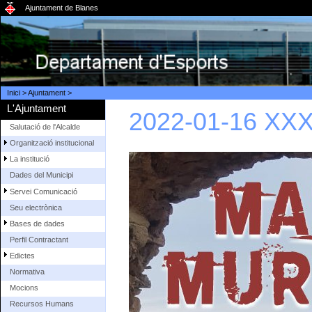
Ajuntament de Blanes
Inici
>
Ajuntament
>
L'Ajuntament
2022-01-16 XXXI
Salutació de l'Alcalde
Organització institucional
La institució
Dades del Municipi
Servei Comunicació
Seu electrònica
Bases de dades
Perfil Contractant
Edictes
Normativa
Mocions
Recursos Humans