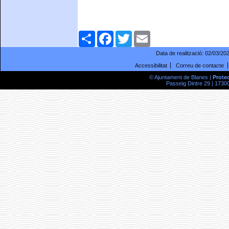
Comparteix
Facebook
Twitter
Email
Data de realització:
02/03/20
Accessibilitat
Correu de contacte
© Ajuntament de Blanes |
Prote
Passeig Dintre 29 | 17300