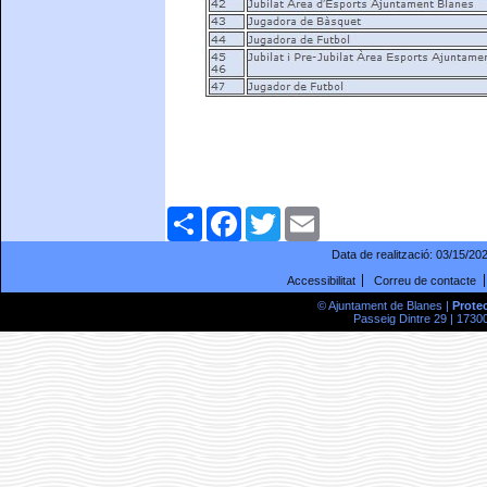
Comparteix
Facebook
Twitter
Email
Data de realització:
03/15/20
Accessibilitat
Correu de contacte
© Ajuntament de Blanes |
Prote
Passeig Dintre 29 | 17300