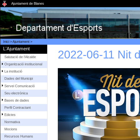
Ajuntament de Blanes
Inici
>
Ajuntament
>
L'Ajuntament
2022-06-11 Nit d
Salutació de l'Alcalde
Organització institucional
La institució
Dades del Municipi
Servei Comunicació
Seu electrònica
Bases de dades
Perfil Contractant
Edictes
Normativa
Mocions
Recursos Humans