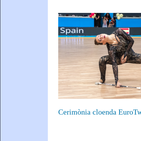
Cerimònia cloenda EuroTw