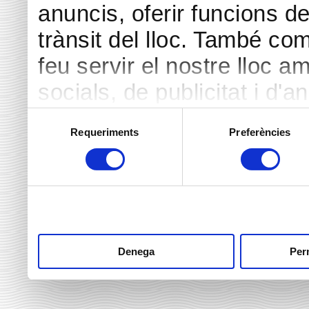
anuncis, oferir funcions de 
trànsit del lloc. També co
feu servir el nostre lloc a
socials, de publicitat i d'a
seu torn, ells la poden c
Selecció
Requeriments
Preferències
de
hàgiu proporcionat o hagin 
consentiment
heu fet dels seus serveis.
Denega
Perm