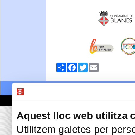
Comparteix
Facebook
Twitter
Email
Data de realització:
06/23/20
Accessibilitat
Correu de contacte
© Ajuntament de Blanes |
Prote
Passeig Dintre 29 | 17300
Aquest lloc web utilitza 
Utilitzem galetes per perso