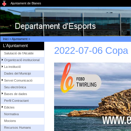
Ajuntament de Blanes
Inici
>
Ajuntament
>
L'Ajuntament
2022-07-06 Copa d
Salutació de l'Alcalde
Organització institucional
La institució
Dades del Municipi
Servei Comunicació
Seu electrònica
Bases de dades
Perfil Contractant
Edictes
Normativa
Mocions
Recursos Humans