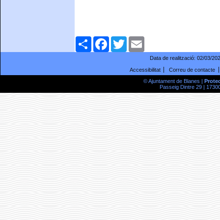
Comparteix
Facebook
Twitter
Email
Data de realització:
02/03/20
Accessibilitat
Correu de contacte
© Ajuntament de Blanes |
Prote
Passeig Dintre 29 | 17300