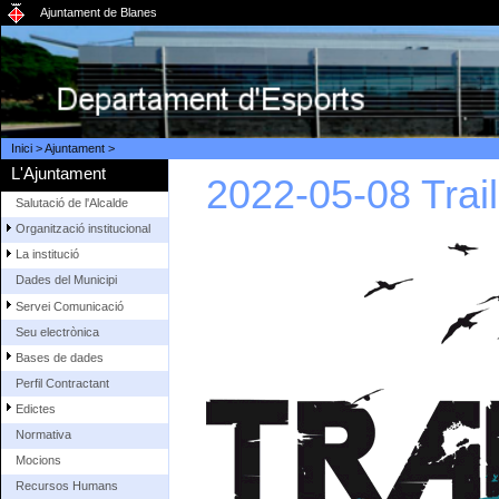
Ajuntament de Blanes
Inici
>
Ajuntament
>
L'Ajuntament
2022-05-08 Trai
Salutació de l'Alcalde
Organització institucional
La institució
Dades del Municipi
Servei Comunicació
Seu electrònica
Bases de dades
Perfil Contractant
Edictes
Normativa
Mocions
Recursos Humans