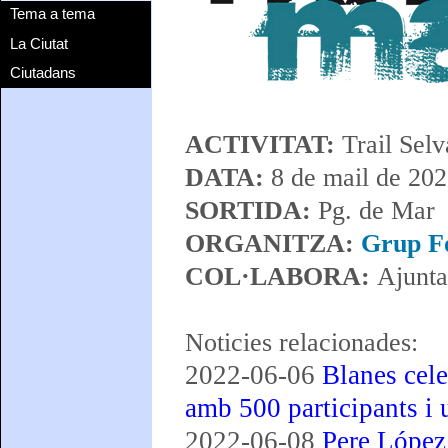
Tema a tema
La Ciutat
Ciutadans
ACTIVITAT:
Trail Sel
DATA:
8 de mail de 20
SORTIDA:
Pg. de Mar
ORGANITZA:
Grup Fo
COL·LABORA:
Ajunta
Noticies relacionades:
2022-06-06
Blanes cele
amb 500 participants i 
2022-06-08
Pere López 