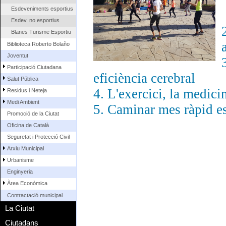
Esdeveniments esportius
Esdev. no esportius
Blanes Turisme Esportiu
Biblioteca Roberto Bolaño
Joventut
Participació Ciutadana
eficiència cerebral
Salut Pública
4. L'exercici, la medici
Residus i Neteja
Medi Ambient
5. Caminar mes ràpid es
Promoció de la Ciutat
Oficina de Català
Seguretat i Protecció Civil
Arxiu Municipal
Urbanisme
Enginyeria
Àrea Econòmica
Contractació municipal
La Ciutat
Ciutadans