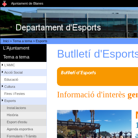
Ajuntament de Blanes
Inici
>
Tema a tema
>
Esports
L'Ajuntament
Butlletí d'Esport
Tema a tema
L'AMIC
Acció Social
Educació
Cultura
Informació d'interès
ge
Fires i Festes
Esports
Instal.lacions
Història
Esport d'estiu
Agenda esportiva
Formularis i Tràmits