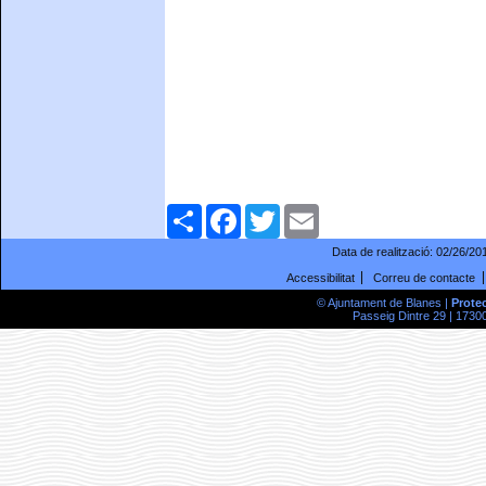
Comparteix
Facebook
Twitter
Email
Data de realització:
02/26/20
Accessibilitat
Correu de contacte
© Ajuntament de Blanes |
Prote
Passeig Dintre 29 | 17300