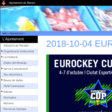
Ajuntament de Blanes
Inici
>
Ajuntament
>
L'Ajuntament
2018-10-04 E
Salutació de l'Alcalde
Organització institucional
La institució
Dades del Municipi
Servei Comunicació
Seu electrònica
Bases de dades
Perfil Contractant
Edictes
Normativa
Mocions
Recursos Humans