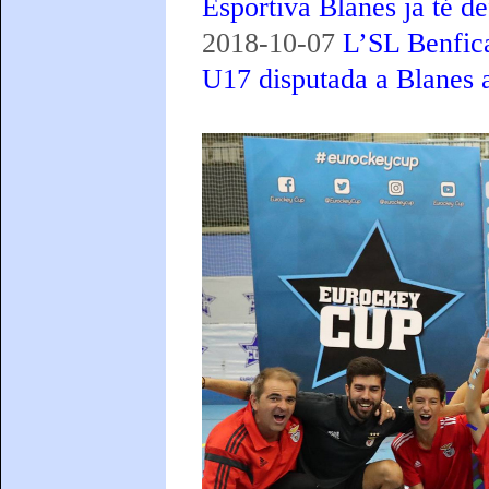
Esportiva Blanes ja té def
2018-10-07
L’SL Benfic
U17 disputada a Blanes 