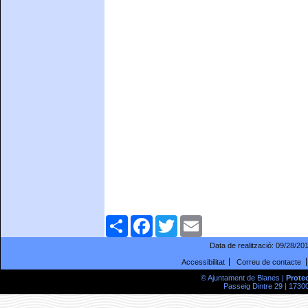
Comparteix
Facebook
Twitter
Email
Data de realització:
09/28/20
Accessibilitat
Correu de contacte
© Ajuntament de Blanes |
Prote
Passeig Dintre 29 | 17300