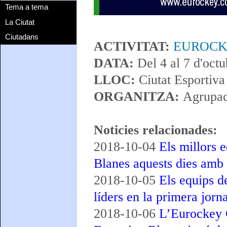
Tema a tema
La Ciutat
Ciutadans
ACTIVITAT:
EUROCK
DATA:
Del 4 al 7 d'oct
LLOC:
Ciutat Esportiva
ORGANITZA:
Agrupac
Noticies relacionades:
2018-10-04
Els millors 
Blanes aquests dies amb
2018-10-05
Els equips d
líders en la primera jo
2018-10-06
L’Eurockey C