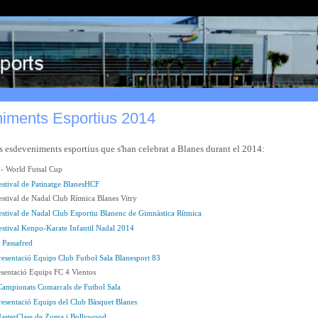
iments Esportius 2014
 esdeveniments esportius que s'han celebrat a Blanes durant el 2014:
- World Futsal Cup
estival de Patinatge BlanesHCF
estival de Nadal Club Rítmica Blanes Vitry
estival de Nadal Club Esportiu Blanenc de Gimnàstica Rítmica
estival Kenpo-Karate Infantil Nadal 2014
 Passafred
resentació Equips Club Futbol Sala Blanesport 83
esentació Equips FC 4 Vientos
Campionats Comarcals de Futbol Sala
resentació Equips del Club Bàsquet Blanes
asterClass de Zuma i Bollywood