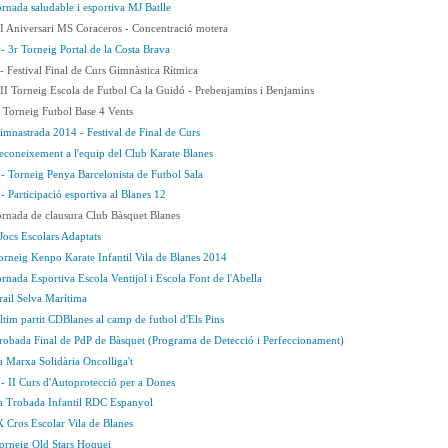
rnada saludable i esportiva MJ Batlle
I Aniversari MS Coraceros - Concentració motera
- 3r Torneig Portal de la Costa Brava
- Festival Final de Curs Gimnàstica Rítmica
II Torneig Escola de Futbol Ca la Guidó - Prebenjamins i Benjamins
 Torneig Futbol Base 4 Vents
imnastrada 2014 - Festival de Final de Curs
econeixement a l'equip del Club Karate Blanes
- Torneig Penya Barcelonista de Futbol Sala
 Participació esportiva al Blanes 12
ornada de clausura Club Bàsquet Blanes
Jocs Escolars Adaptats
orneig Kenpo Karate Infantil Vila de Blanes 2014
rnada Esportiva Escola Ventijol i Escola Font de l'Abella
rail Selva Marítima
ltim partit CDBlanes al camp de futbol d'Els Pins
robada Final de PdP de Bàsquet (Programa de Detecció i Perfeccionament)
a Marxa Solidària Oncolliga't
- II Curs d'Autoprotecció per a Dones
a Trobada Infantil RDC Espanyol
X Cros Escolar Vila de Blanes
orneig Old Stars Hoquei