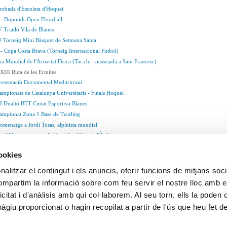
robada d'Escoleta d'Hoquei
 - Duponds Open Floorball
 Triatló Vila de Blanes
é Torneig Mini Bàsquet de Setmana Santa
- Copa Costa Brava (Torneig Internacional Futbol)
a Mundial de l'Activitat Física
(Tai-chi i passejada a Sant Francesc)
XIII Ruta de les Ermites
resentació Documental Meditrirrani
ampionats de Catalunya Universitaris - Finals Hoquei
II Dualtó BTT Ciutat Esportiva Blanes
ampionat Zona 1 Base de Twirling
omenatge a Jordi Tosas, alpinista mundial
vi Marina, segon a la Cursa Ice Ultra de l'Àrtic
ici Activitats Dirigides Febrer-Juny 2014
cookies
ª Prova del Circuit Català de Bàdminton
ase Final Prebenjamí
(futbol sala)
alitzar el contingut i els anuncis, oferir funcions de mitjans socia
XXVI Cursa Mar i Murtra
(running)
compartim la informació sobre com feu servir el nostre lloc amb e
resentació Equips CD Blanes 13/14
(futbol)
icitat i d'anàlisis amb qui col·laborem. Al seu torn, ells la poden
nternacional Gran Prix Vila de Blanes 2014
(vela)
giu proporcionat o hagin recopilat a partir de l'ús que heu fet d
eveniments Esportius del
2013
i del
2012