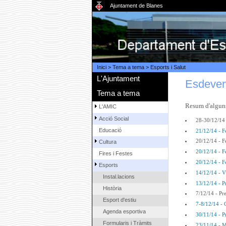
Ajuntament de Blanes
Inici
>
Tema a tema
>
Esports i Salut
L'Ajuntament
Esdeven
Tema a tema
Resum d'alguns
L'AMIC
Acció Social
28-30/12/14 
Educació
21/12/14 - F
20/12/14 - F
Cultura
20/12/14 - F
Fires i Festes
20/12/14 - F
Esports
14/12/14 - V
Instal.lacions
13/12/14 - P
Història
7/12/14 - Pr
Esport d'estiu
7-8/12/14 - 
Agenda esportiva
30/11/14 - P
Formularis i Tràmits
23/11/14 - M