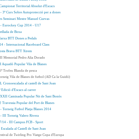
Campionat Territorial Absolut d'Escacs
- 3º Curs Sobre Autoprotecció per a dones
rs Seminari Mestre Manuel Cuevas
 - Eurockey Cup 2014 - U17
etllada de Boxa
Marxa BTT Dones a Pedals
4 - Internacional Raceboard Class
Costa Brava BTT Xtrem
II Memorial Pedro Alia Dorado
I Aquatló Popular Vila de Blanes
5º Trofeu Blanda de pesca
orneig Vila de Blanes de futbol (AD Ca la Guidó)
L Cronoescalada al castell de Sant Joan
 Edició d'Escacs al carrer
XXXII Caminada Popular Nit de Sant Bonós
2 Travessia Popular del Port de Blanes
- Torneig Futbol Platja Blanes 2014
- III Torneig Valero Rivera
7/14 - III Campus FCB - Sport
 Escalada al Castell de Sant Joan
estival de Twirling Pro Viatge Copa d'Europa