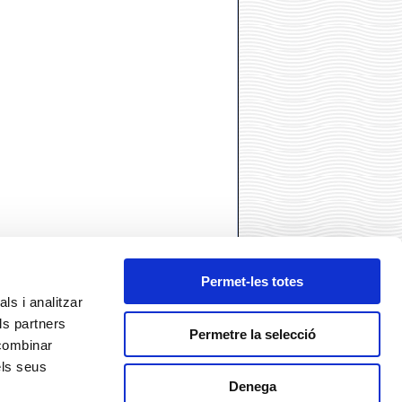
Permet-les totes
ls i analitzar
ls partners
Permetre la selecció
 combinar
els seus
Denega