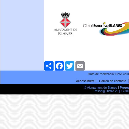
Comparteix
Facebook
Twitter
Email
Data de realització:
02/26/20
Accessibilitat
Correu de contacte
© Ajuntament de Blanes |
Prote
Passeig Dintre 29 | 17300