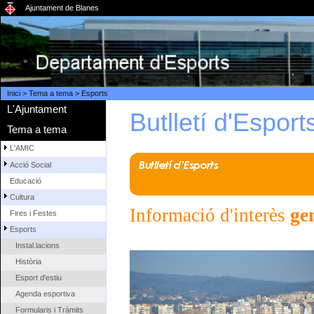
Ajuntament de Blanes
Inici
>
Tema a tema
>
Esports
L'Ajuntament
Butlletí d'Esport
Tema a tema
L'AMIC
Acció Social
Educació
Cultura
Informació d'interès
ge
Fires i Festes
Esports
Instal.lacions
Història
Esport d'estiu
Agenda esportiva
Formularis i Tràmits