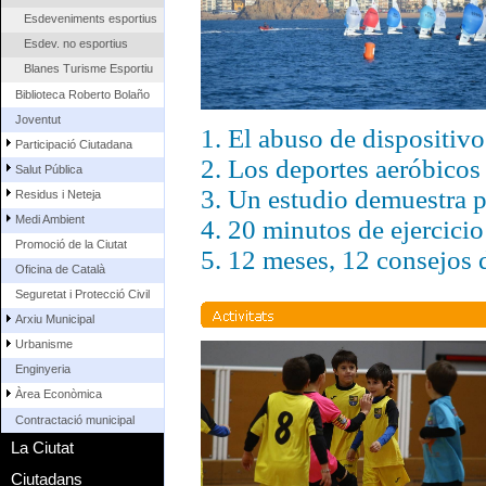
Esdeveniments esportius
Esdev. no esportius
Blanes Turisme Esportiu
Biblioteca Roberto Bolaño
Joventut
1. El abuso de dispositivo
Participació Ciutadana
2. Los deportes aeróbicos
Salut Pública
3. Un estudio demuestra po
Residus i Neteja
Medi Ambient
4. 20 minutos de ejercici
Promoció de la Ciutat
5. 12 meses, 12 consejos 
Oficina de Català
Seguretat i Protecció Civil
Arxiu Municipal
Urbanisme
Enginyeria
Àrea Econòmica
Contractació municipal
La Ciutat
Ciutadans