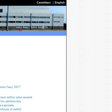
Castellano
English
euros l'any 2017
enen millor salut mental
n los adolescents
ra esperada
tilitzar el mòbil