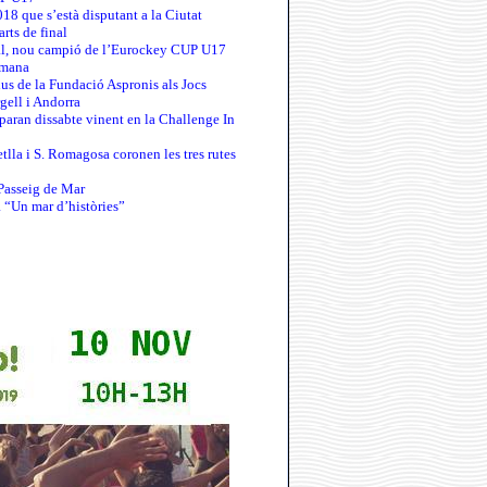
 que s’està disputant a la Ciutat
arts de final
al, nou campió de l’Eurockey CUP U17
tmana
us de la Fundació Aspronis als Jocs
gell i Andorra
paran dissabte vinent en la Challenge In
lla i S. Romagosa coronen les tres rutes
 Passeig de Mar
a “Un mar d’històries”