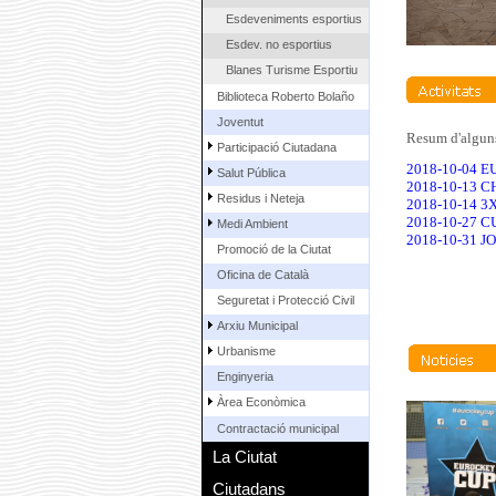
Esdeveniments esportius
Esdev. no esportius
Blanes Turisme Esportiu
Biblioteca Roberto Bolaño
Joventut
Resum d'alguns
Participació Ciutadana
2018-10-04 
Salut Pública
2018-10-13 
Residus i Neteja
2018-10-14 
2018-10-27 
Medi Ambient
2018-10-31 
Promoció de la Ciutat
Oficina de Català
Seguretat i Protecció Civil
Arxiu Municipal
Urbanisme
Enginyeria
Àrea Econòmica
Contractació municipal
La Ciutat
Ciutadans