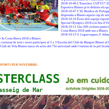
2018-10-06 L’Eurockey CUP U17 2018
Esportiva Blanes ja té definits els qu
2018-10-07 L’SL Benfica de Portug
disputada a Blanes aquest cap de se
2018-10-10 Èxits dels equips esporti
Special Olympics 2018 a la Seu d’Ur
2018-10-11 Uns 200 ciclistes partici
Costa Brava 2018 amb seu a Blanes
2018-10-15 S. Leguevaques, F. Admet
e In Costa Brava 2018 a Blanes
centenar de nois i noies participen al 3 x 3 Escolar del Club de Bàsquet Blanes al
lub de Vela Blanes tanca els actes del 75è aniversari amb l’estrena de la pel·lícul
SPORTS PER NOVEMBRE: