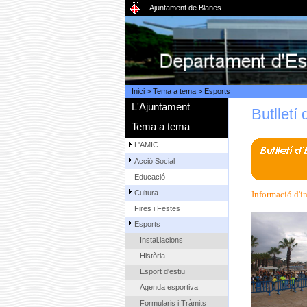
Ajuntament de Blanes
Inici
>
Tema a tema
>
Esports
L'Ajuntament
Butlletí
Tema a tema
L'AMIC
Acció Social
Educació
Cultura
Informació d'i
Fires i Festes
Esports
Instal.lacions
Història
Esport d'estiu
Agenda esportiva
Formularis i Tràmits