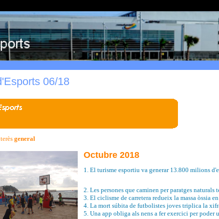
 d'Esports 06/18
nterès
general
Octubre 2018
1. El turisme esportiu va generar 13.800 milions d'
2. Les persones que caminen per paratges naturals t
3. El ciclisme de carretera redueix la massa òssia e
4. La mort súbita de futbolistes joves triplica la xif
5. Una app obliga als nens a fer exercici per poder u