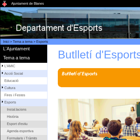
Ajuntament de Blanes
Inici
>
Tema a tema
>
Esports
L'Ajuntament
Butlletí d'Espor
Tema a tema
L'AMIC
Acció Social
Educació
Cultura
Fires i Festes
Esports
Instal.lacions
Història
Esport d'estiu
Agenda esportiva
Formularis i Tràmits