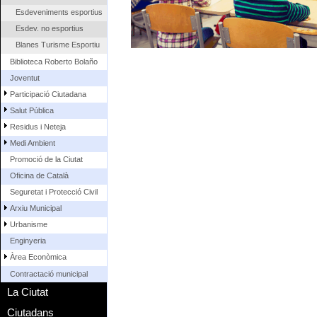
Esdeveniments esportius
Esdev. no esportius
Blanes Turisme Esportiu
Biblioteca Roberto Bolaño
Joventut
Participació Ciutadana
Salut Pública
Residus i Neteja
Medi Ambient
Promoció de la Ciutat
Oficina de Català
Seguretat i Protecció Civil
Arxiu Municipal
Urbanisme
Enginyeria
Àrea Econòmica
Contractació municipal
La Ciutat
Ciutadans