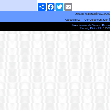
Comparteix
Facebook
Twitter
Email
Data de realització:
03/16/20
Accessibilitat
Correu de contacte
© Ajuntament de Blanes |
Prote
Passeig Dintre 29 | 17300